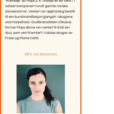
"Kretsløp" av Maja S. K. Ratkje er eit verk i 7
satsar komponert rundt gamle norske
danserytmar. Verket var opphavleg bestilt
til ein kunstinstallasjon/gangsti i skogane
ved Harpefoss i Gudbransdalen (Okulus).
No har Maja skrive om verket til å bli ein
duo, som vert framført i Voldas skogar av
Frida og Marte Haltli.
Meir om konserten