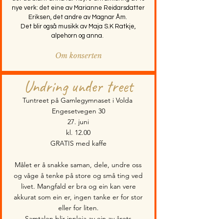
nye verk: det eine av Marianne Reidarsdatter
Eriksen, det andre av Magnar Åm.
Det blir også musikk av Maja S.K Ratkje,
alpehorn og anna.
Om konserten
Undring under treet
Tuntreet på Gamlegymnaset i Volda
Engesetvegen 30
27. juni
kl. 12.00
GRATIS med kaffe
Målet er å snakke saman, dele, undre oss
og våge å tenke på store og små ting ved
livet. Mangfald er bra og ein kan vere
akkurat som ein er, ingen tanke er for stor
eller for liten.
Samtalen blir innleia av ein av årets