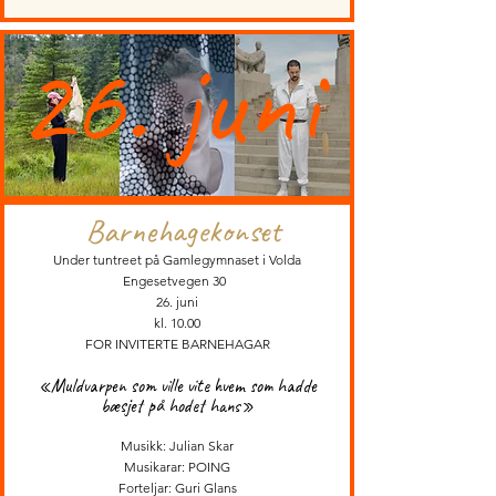
26. juni
Barnehagekonset
Under tuntreet på Gamlegymnaset i Volda
Engesetvegen 30
26. juni
kl. 10.00
FOR INVITERTE BARNEHAGAR
«Muldvarpen som ville vite hvem som hadde
bæsjet på hodet hans»
Musikk: Julian Skar
Musikarar: POING
Forteljar: Guri Glans