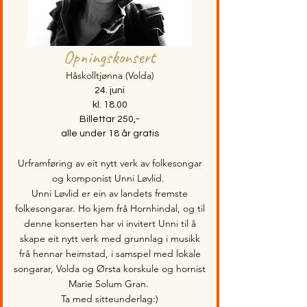
Opningskonsert
Håskolltjønna (Volda)
24. juni
kl. 18.00
Billettar 250,-
alle under 18 år gratis
Urframføring av eit nytt verk av folkesongar
og komponist Unni Løvlid.
Unni Løvlid er ein av landets fremste
folkesongarar. Ho kjem frå Hornhindal, og til
denne konserten har vi invitert Unni til å
skape eit nytt verk med grunnlag i musikk
frå hennar heimstad, i samspel med lokale
songarar, Volda og Ørsta korskule og hornist
Marie Solum Gran.
Ta med sitteunderlag:)