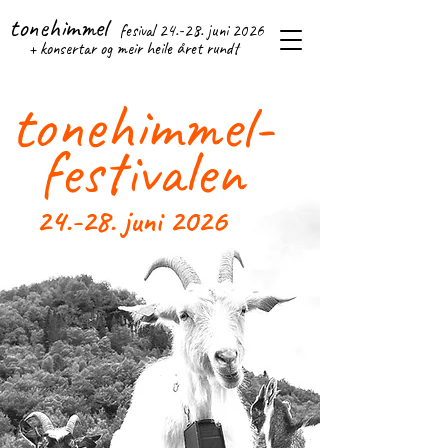
tonehimmel
fesival 24.-28. j
uni 2026
+ konsertar og meir heile året rundt
tonehimmel-
festivalen
24.-28. juni 2026