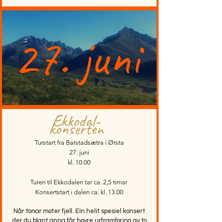
27. juni
Ekkodal-
konserten
Turstart fra Barstadsætra i Ørsta
27. juni
kl. 10.00
Turen til Ekkodalen tar ca. 2,5 timar
Konsertstart i dalen ca. kl. 13.00
Når tonar møter fjell. EIn helit spesiel konsert
der du blant anna får høyre urframføring av to