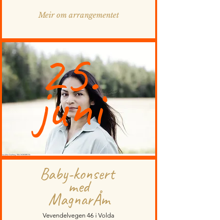
Meir om arrangementet
25.
juni
Baby-konsert
med
MagnarÅm
Vevendelvegen 46 i Volda