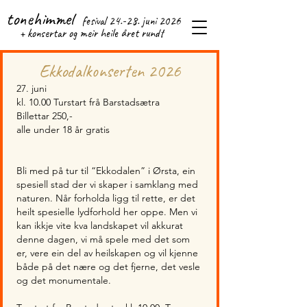
tonehimmel
fesival 24.-28. j
uni 2026
+ konsertar og meir heile året rundt
Ekkodalkonserten 2026
27. juni
kl. 10.00 Turstart frå Barstadsætra
Billettar 250,-
alle under 18 år gratis
Bli med på tur til “Ekkodalen” i Ørsta, ein
spesiell stad der vi skaper i samklang med
naturen. Når forholda ligg til rette, er det
heilt spesielle lydforhold her oppe. Men vi
kan ikkje vite kva landskapet vil akkurat
denne dagen, vi må spele med det som
er, vere ein del av heilskapen og vil kjenne
både på det nære og det fjerne, det vesle
og det monumentale.