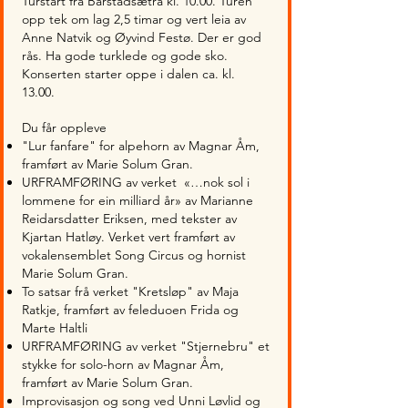
Turstart fra Barstadsætra kl. 10.00. Turen
opp tek om lag 2,5 timar og vert leia av
Anne Natvik og Øyvind Festø. Der er god
rås. Ha gode turklede og gode sko.
Konserten starter oppe i dalen ca. kl.
13.00.
Du får oppleve
"Lur fanfare" for alpehorn av Magnar Åm,
framført av Marie Solum Gran.
URFRAMFØRING av verket «…nok sol i
lommene for ein milliard år» av Marianne
Reidarsdatter Eriksen, med tekster av
Kjartan Hatløy. Verket vert framført av
vokalensemblet Song Circus og hornist
Marie Solum Gran.
To satsar frå verket "Kretsløp" av Maja
Ratkje, framført av feleduoen Frida og
Marte Haltli​
URFRAMFØRING av verket "Stjernebru" et
stykke for solo-horn av Magnar Åm,
framført av Marie Solum Gran​.
Improvisasjon og song ved Unni Løvlid og