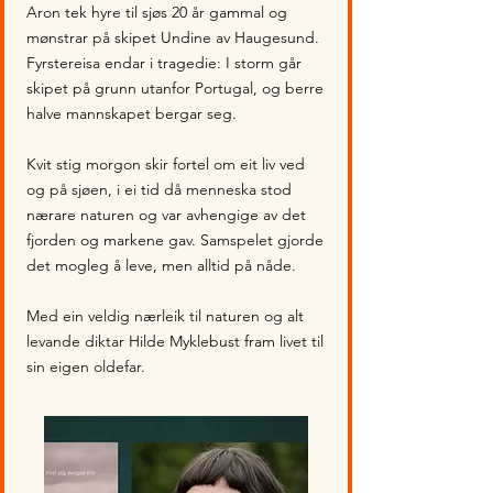
Aron tek hyre til sjøs 20 år gammal og
mønstrar på skipet Undine av Haugesund.
Fyrstereisa endar i tragedie: I storm går
skipet på grunn utanfor Portugal, og berre
halve mannskapet bergar seg.
Kvit stig morgon skir fortel om eit liv ved
og på sjøen, i ei tid då menneska stod
nærare naturen og var avhengige av det
fjorden og markene gav. Samspelet gjorde
det mogleg å leve, men alltid på nåde.
Med ein veldig nærleik til naturen og alt
levande diktar Hilde Myklebust fram livet til
sin eigen oldefar.