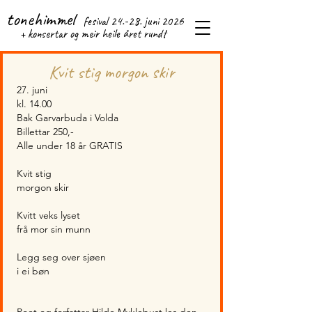
tonehimmel
fesival 24.-28. j
uni 2026
+ konsertar og meir heile året rundt
Kvit stig morgon skir
27. juni
kl. 14.00
Bak Garvarbuda i Volda
Billettar 250,-
Alle under 18 år GRATIS
Kvit stig
morgon skir
Kvitt veks lyset
frå mor sin munn
Legg seg over sjøen
i ei bøn