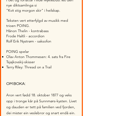
Poet og forfattar Hilde Myklebust les den
nye diktsamlinga si
"Kvit stig mo
rgon skir" i heilskap.
Teksten vert etterfylgd av musikk med
trioen POING.
Hånon Thelin - kontrabass
Frode Haltli - accordion
Rolf Erik Nystrøm - saksofon
POING spelar
Olav Anton Thommesen: 4. sats fra Fire
Tsjajkovskij-skisser
Terry Riley: Thread on a Trail
OM BOKA:
Aron vert fødd 18. oktober 1877 og veks
opp i tronge kår på Sunnmørs-kysten. Livet
og dauden er tett på familien ved fjorden,
dei mister ein veslebror og snart endå ein.