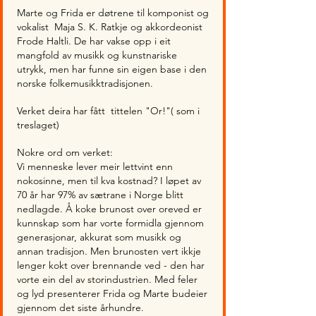
Marte og Frida er døtrene til komponist og
vokalist Maja S. K. Ratkje og akkordeonist
Frode Haltli. De har vakse opp i eit
mangfold av musikk og kunstnariske
utrykk, men har funne sin eigen base i den
norske folkemusikktradisjonen.
Verket deira har fått tittelen "Or!"( som i
treslaget)​
Nokre ord om verket:
Vi menneske lever meir lettvint enn
nokosinne, men til kva kostnad? I løpet av
70 år har 97% av sætrane i Norge blitt
nedlagde. Å koke brunost over oreved er
kunnskap som har vorte formidla gjennom
generasjonar, akkurat som musikk og
annan tradisjon. Men brunosten vert ikkje
lenger kokt over brennande ved - den har
vorte ein del av storindustrien. Med feler
og lyd presenterer Frida og Marte budeier
gjennom det siste århundre.