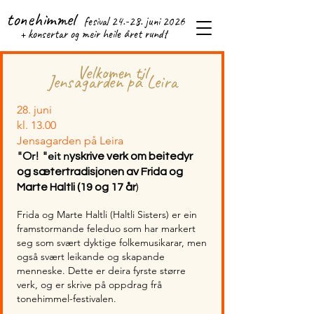
tonehimmel
fesival 24.-28. j
uni 2026
+ konsertar og meir heile året rundt
Velkomen til
Jensagarden på Leira
28. juni
kl. 13.00
Jensagarden på Leira
"Or! "eit n
yskrive verk om beitedyr
og sætertradisjonen av Frida og
Marte Haltli (19 og 17 år
)
Frida og Marte Haltli (Haltli Sisters) er ein
framstormande feleduo som har markert
seg som svært dyktige folkemusikarar, men
også svært leikande og skapande
menneske. Dette er deira fyrste større
verk, og er skrive på oppdrag frå
tonehimmel-festivalen.