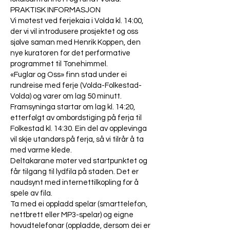
PRAKTISK INFORMASJON
Vi møtest ved ferjekaia i Volda kl. 14:00,
der vi vil introdusere prosjektet og oss
sjølve saman med Henrik Koppen, den
nye kuratoren for det performative
programmet til Tonehimmel.
«Fuglar og Oss» finn stad under ei
rundreise med ferje (Volda-Folkestad-
Volda) og varer om lag 50 minutt.
Framsyninga startar om lag kl. 14:20,
etterfølgt av ombordstiging på ferja til
Folkestad kl. 14:30. Ein del av opplevinga
vil skje utandørs på ferja, så vi tilrår å ta
med varme klede.
Deltakarane møter ved startpunktet og
får tilgang til lydfila på staden. Det er
naudsynt med internettilkopling for å
spele av fila.
Ta med ei oppladd spelar (smarttelefon,
nettbrett eller MP3-spelar) og eigne
hovudtelefonar (oppladde, dersom dei er