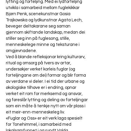
lytting og forteljing. Med ei lydforteljing
utvikla i samarbeid mellom fuglekikkar
Bjørn Penk, scenekunstnar Gosia
Trajkowska og lydkunstnar Agata Lech,
beveger deltakarane seg saman
gjennom skiftande landskap, medan dei
stiller seg inn på fuglesong, stille,
menneskelege minne og teksturane i
omgjevnadene.
Ved å blande refleksjonar kring kulturarv,
ritual og omsorg på tvers av artar,
undersøkjer verket korleis fuglar (og
forteljingane om dei) formar og blir forma
av verdane vi deler. I ei tid der urbane og
økologiske tilhøve er i endring, opnar
verket eit rom for merksemd og ansvar,
og føreslår lytting og deling av forteljingar
som ein måte å tenkje nytt om vår plass i
eit meir-enn-menneskeleg liv.
«Fuglar og Oss» er eit verk laga spesielt
for Tonehimmel, i samarbeid med
lokalsamfunnet i og rundt Volda.