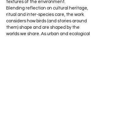
textures of the environment.
Blending reflection on cultural heritage,
ritual and inter-species care, the work
considers how birds (and stories around
them) shape and are shaped by the
worlds we share. As urban and ecological
conditions transform, the piece opens
space for attention and responsibility,
proposing listening and story-sharing as a
way to rethink our place within more-
than-human life.
«Birds and Us» is a piece created
specifically for Tonehimmel, in
collaboration with the local community in
and around Volda.
PRACTICAL INFO
We meet at the ferry departure point in
Volda at 14:00, where we will introduce
the project and ourselves together with
Henrik Koppen, the new curator of the
performative program of Tonehimmel.
Birds and Us takes place during a round-