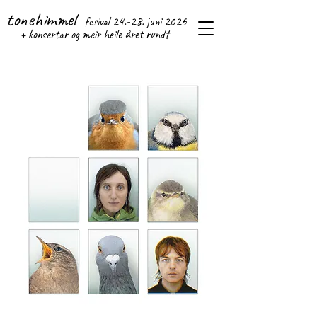
tonehimmel
fesival 24.-28. j
uni 2026
+ konsertar og meir heile året rundt