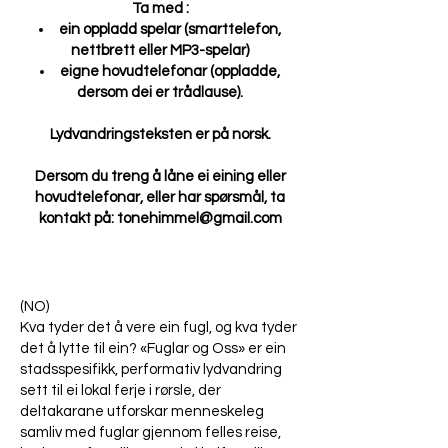
Ta med :
ein oppladd spelar (smarttelefon,
nettbrett eller MP3-spelar)
eigne hovudtelefonar (oppladde,
dersom dei er trådlause).
Lydvandringsteksten er på norsk.
Dersom du treng å låne ei eining eller
hovudtelefonar, eller har spørsmål, ta
kontakt på:
tonehimmel@gmail.com
(NO)
Kva tyder det å vere ein fugl, og kva tyder
det å lytte til ein? «Fuglar og Oss» er ein
stadsspesifikk, performativ lydvandring
sett til ei lokal ferje i rørsle, der
deltakarane utforskar menneskeleg
samliv med fuglar gjennom felles reise,